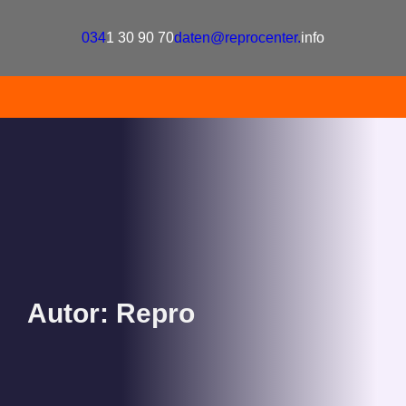
Zum
Inhalt
034
1 30 90 70
daten@reprocenter.
info
springen
Autor:
Repro