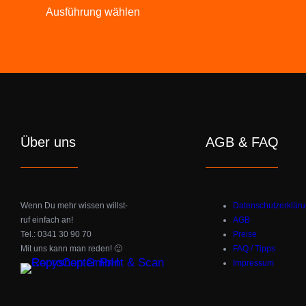
bis
Ausführung wählen
Produkt
3.50 €
weist
mehrere
Varianten
auf.
Die
Optionen
Über uns
AGB & FAQ
können
auf
der
Wenn Du mehr wissen willst-
Datenschutzerklär
Produktseite
ruf einfach an!
AGB
gewählt
Tel.: 0341 30 90 70
Preise
Mit uns kann man reden! 🙂
FAQ / Tipps
werden
Impressum