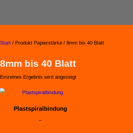
Zum
Inhalt
springen
Start
/ Produkt Papierstärke / 8mm bis 40 Blatt
8mm bis 40 Blatt
Einzelnes Ergebnis wird angezeigt
Plastspiralbindung
Preisspanne:
1.30
€
–
3.50
€
1.30 €
Dieses