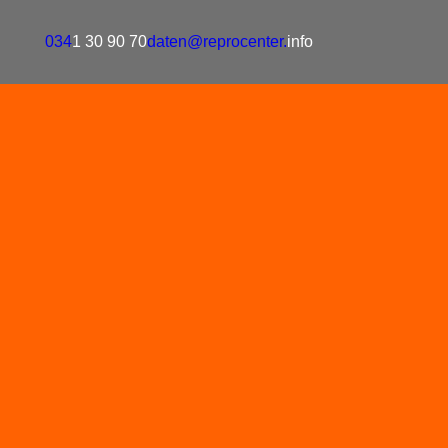
034
1 30 90 70
daten@reprocenter.
info