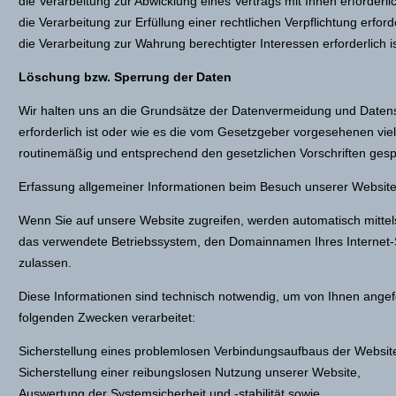
die Verarbeitung zur Abwicklung eines Vertrags mit Ihnen erforderlic
die Verarbeitung zur Erfüllung einer rechtlichen Verpflichtung erforde
die Verarbeitung zur Wahrung berechtigter Interessen erforderlich
Löschung bzw. Sperrung der Daten
Wir halten uns an die Grundsätze der Datenvermeidung und Datens
erforderlich ist oder wie es die vom Gesetzgeber vorgesehenen viel
routinemäßig und entsprechend den gesetzlichen Vorschriften gespe
Erfassung allgemeiner Informationen beim Besuch unserer Websit
Wenn Sie auf unsere Website zugreifen, werden automatisch mittels
das verwendete Betriebssystem, den Domainnamen Ihres Internet-Se
zulassen.
Diese Informationen sind technisch notwendig, um von Ihnen angefo
folgenden Zwecken verarbeitet:
Sicherstellung eines problemlosen Verbindungsaufbaus der Websit
Sicherstellung einer reibungslosen Nutzung unserer Website,
Auswertung der Systemsicherheit und -stabilität sowie