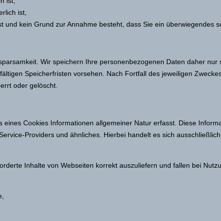
h ist,
rlich ist,
 ist und kein Grund zur Annahme besteht, dass Sie ein überwiegendes 
parsamkeit. Wir speichern Ihre personenbezogenen Daten daher nur s
fältigen Speicherfristen vorsehen. Nach Fortfall des jeweiligen Zweck
rrt oder gelöscht.
e
 eines Cookies Informationen allgemeiner Natur erfasst. Diese Informa
rvice-Providers und ähnliches. Hierbei handelt es sich ausschließlic
rderte Inhalte von Webseiten korrekt auszuliefern und fallen bei Nut
e,