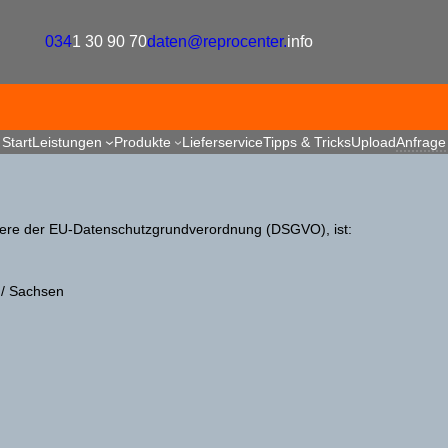
034
1 30 90 70
daten@reprocenter.
info
Start
Leistungen
Produkte
Lieferservice
Tipps & Tricks
Upload
Anfrage
ndere der EU-Datenschutzgrundverordnung (DSGVO), ist:
d/ Sachsen