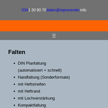
034
1 30 90 70
daten@reprocenter.
info
Falten
DIN Planfaltung
(automatisiert + schnell)
Handfaltung (Sonderformate)
mit Heftstreifen
mit Heftrand
mit Lochverstärkung
Kompaktfaltung