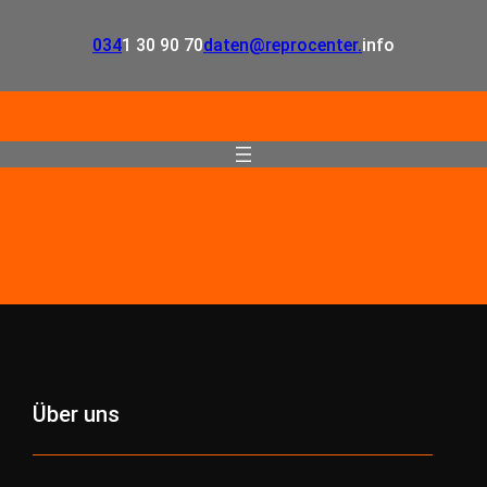
034
1 30 90 70
daten@reprocenter.
info
Über uns